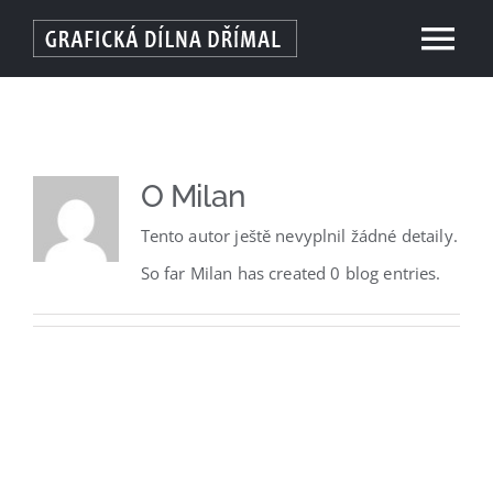
Přeskočit
Tog
na
obsah
Nav
Domů
O nás
O
Milan
Tento autor ještě nevyplnil žádné detaily.
Tisk
So far Milan has created 0 blog entries.
Fotogravura
Workshop
Kontakt